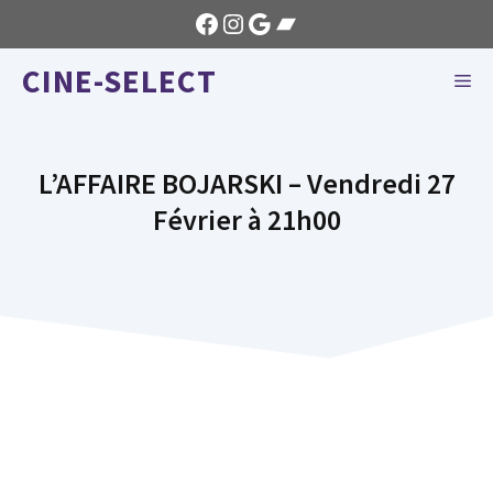
Aller
Facebook
Instagram
Google
Bandcamp
au
CINE-SELECT
contenu
ME
L’AFFAIRE BOJARSKI – Vendredi 27
Février à 21h00