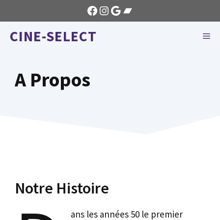
Aller
Facebook
Instagram
Google
Bandcamp
au
CINE-SELECT
contenu
ME
A Propos
Notre Histoire
ans les années 50 le premier