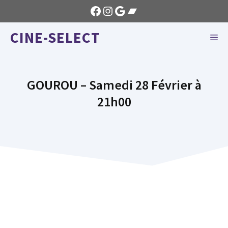
Aller
Facebook
Instagram
Google
Bandcamp
au
CINE-SELECT
contenu
ME
GOUROU – Samedi 28 Février à
21h00