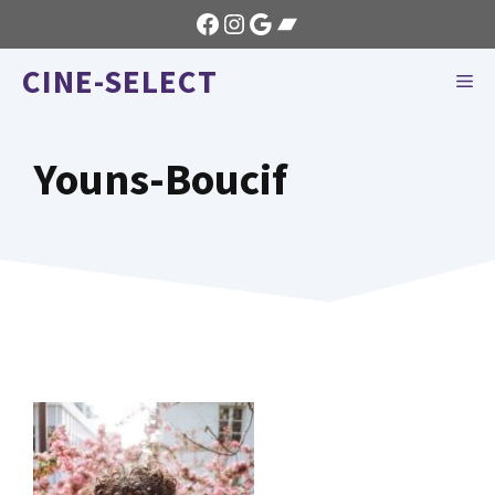
Aller
Facebook
Instagram
Google
Bandcamp
au
CINE-SELECT
contenu
ME
Youns-Boucif