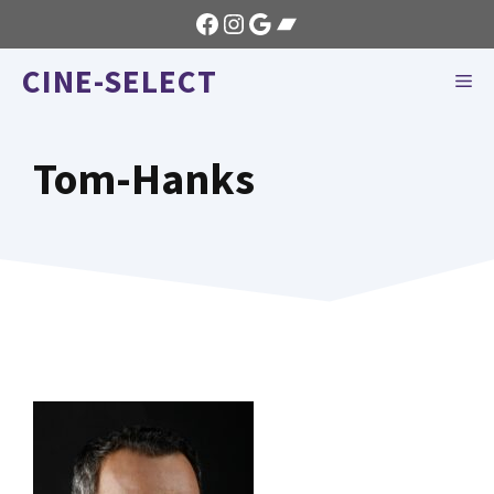
Aller
Facebook
Instagram
Google
Bandcamp
au
CINE-SELECT
contenu
ME
Tom-Hanks