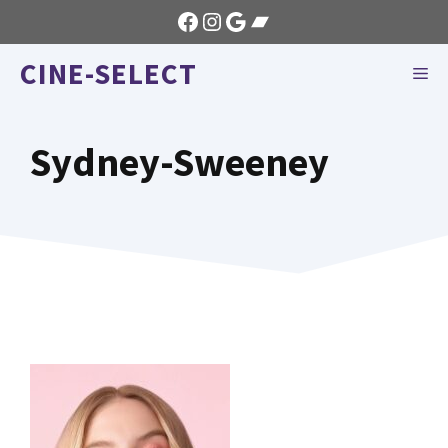
Aller
Facebook
Instagram
Google
Bandcamp
au
CINE-SELECT
contenu
ME
Sydney-Sweeney