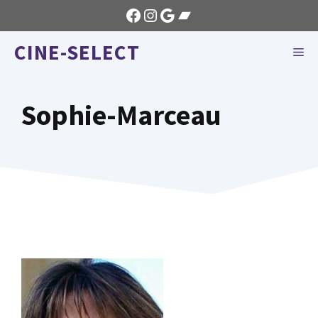
Aller
Facebook
Instagram
Google
Bandcamp
au
CINE-SELECT
contenu
ME
Sophie-Marceau