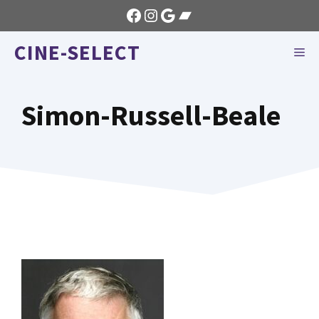
Aller
Facebook
Instagram
Google
Bandcamp
au
CINE-SELECT
contenu
ME
Simon-Russell-Beale