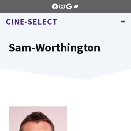
Aller
Facebook
Instagram
Google
Bandcamp
au
CINE-SELECT
contenu
ME
Sam-Worthington