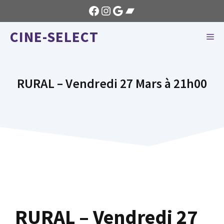
Aller
Facebook
Instagram
Google
Bandcamp
au
CINE-SELECT
contenu
ME
RURAL – Vendredi 27 Mars à 21h00
RURAL – Vendredi 27