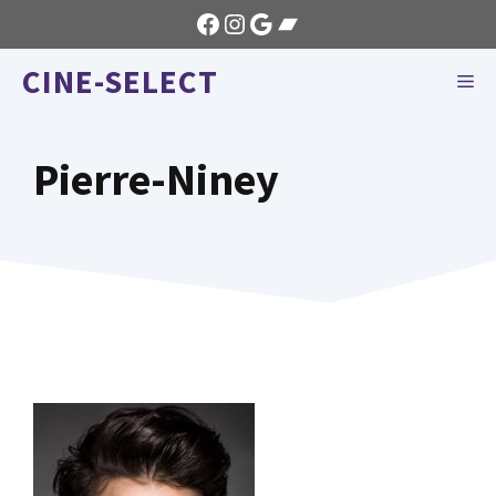
Aller
Facebook
Instagram
Google
Bandcamp
au
CINE-SELECT
contenu
ME
Pierre-Niney