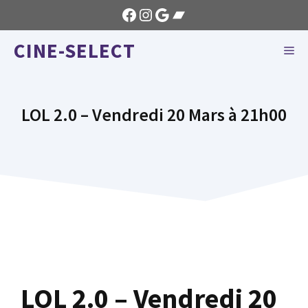
Aller
Facebook
Instagram
Google
Bandcamp
au
CINE-SELECT
contenu
ME
LOL 2.0 – Vendredi 20 Mars à 21h00
LOL 2.0 – Vendredi 20