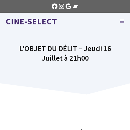
Aller
Facebook
Instagram
Google
Bandcamp
au
CINE-SELECT
contenu
ME
L’OBJET DU DÉLIT – Jeudi 16
Juillet à 21h00