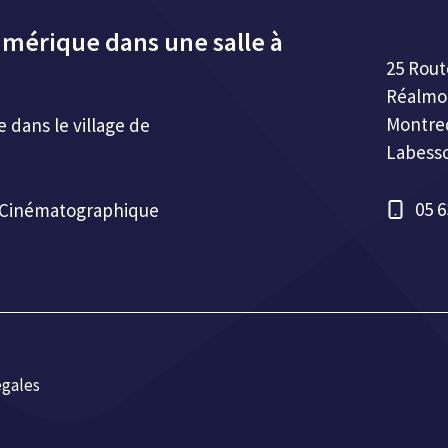
umérique dans une salle à
25 Rout
Réalmo
Montre
dans le village de
Labess
05 6
e Cinématographique
égales