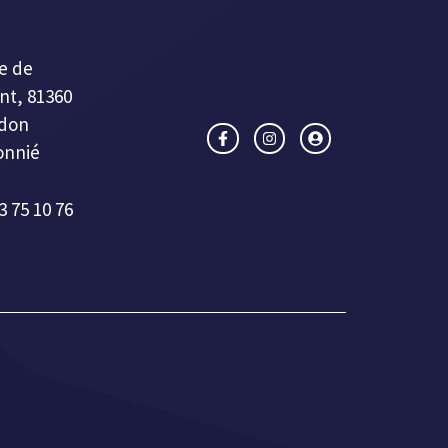
e de
nt, 81360
don
onnié
3 75 10 76