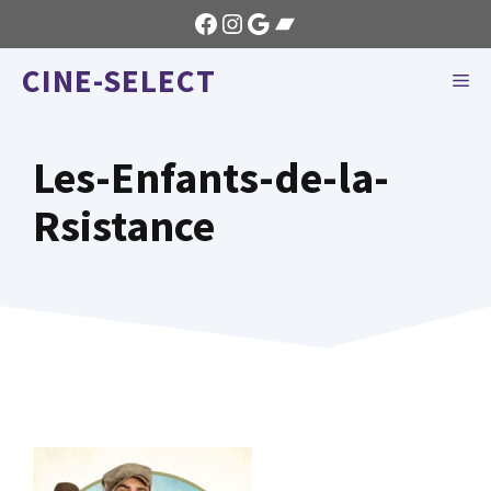
Aller
Facebook
Instagram
Google
Bandcamp
au
CINE-SELECT
contenu
ME
Les-Enfants-de-la-
Rsistance