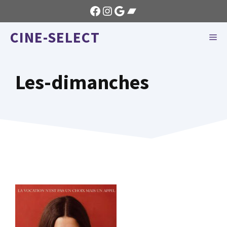
Aller
Facebook
Instagram
Google
Bandcamp
au
CINE-SELECT
contenu
ME
Les-dimanches