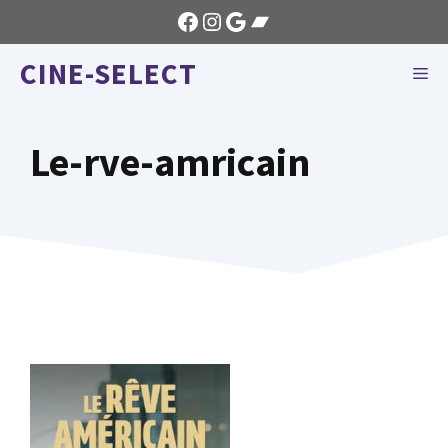
Aller
Facebook
Instagram
Google
Bandcamp
au
CINE-SELECT
contenu
ME
Le-rve-amricain