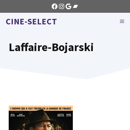
Aller
Facebook
Instagram
Google
Bandcamp
au
CINE-SELECT
contenu
ME
Laffaire-Bojarski