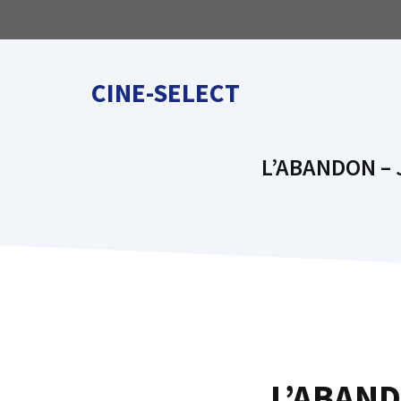
Aller
au
contenu
CINE-SELECT
L’ABANDON – J
L’ABANDO