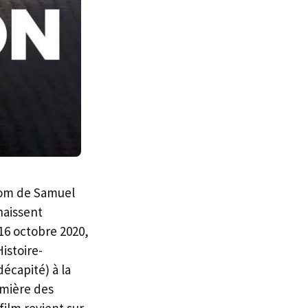
nom de Samuel
naissent
 16 octobre 2020,
istoire-
écapité) à la
lumière des
film revient sur