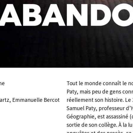
me
Tout le monde connaît le 
Paty, mais peu de gens con
réellement son histoire. Le
nartz, Emmanuelle Bercot
Samuel Paty, professeur d’H
Géographie, est assassiné (d
sortie de son collège. À la 
enquêtes et des procès, ce 