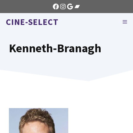
Aller
Facebook
Instagram
Google
Bandcamp
au
CINE-SELECT
contenu
ME
Kenneth-Branagh