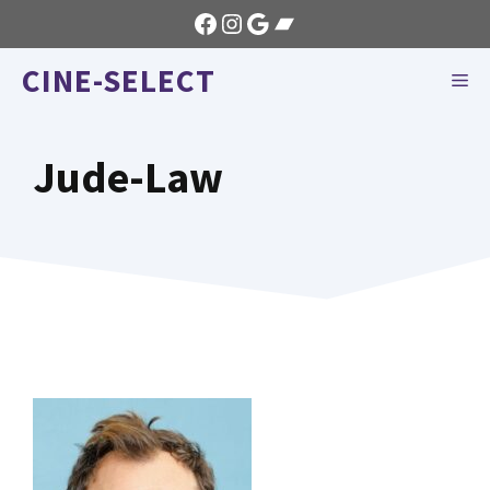
Aller
Facebook
Instagram
Google
Bandcamp
au
CINE-SELECT
contenu
ME
Jude-Law