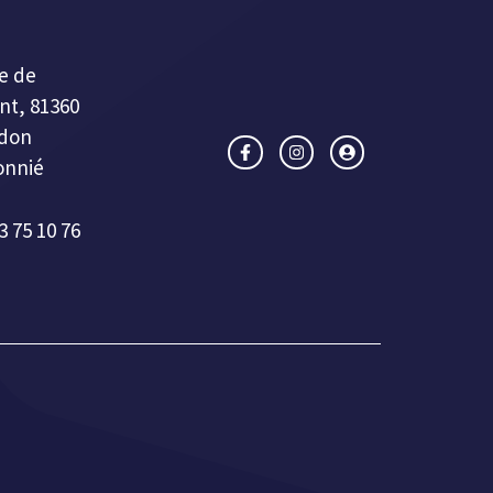
e de
nt, 81360
don
onnié
3 75 10 76