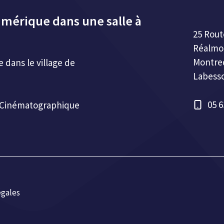
umérique dans une salle à
25 Rout
Réalmo
Montre
dans le village de
Labess
05 6
e Cinématographique
égales