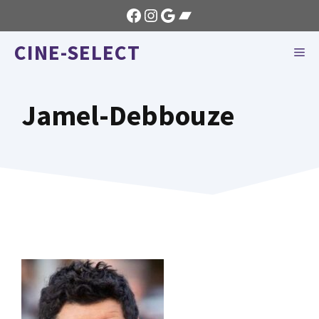
Aller
Facebook
Instagram
Google
Bandcamp
au
CINE-SELECT
contenu
ME
Jamel-Debbouze