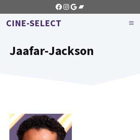
Aller
Facebook
Instagram
Google
Bandcamp
au
CINE-SELECT
contenu
ME
Jaafar-Jackson