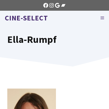
Aller
Facebook
Instagram
Google
Bandcamp
au
CINE-SELECT
contenu
ME
Ella-Rumpf