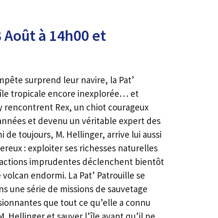
 Août à 14h00 et
pête surprend leur navire, la Pat’
 île tropicale encore inexplorée… et
 y rencontrent Rex, un chiot courageux
s années et devenu un véritable expert des
de toujours, M. Hellinger, arrive lui aussi
ereux : exploiter ses richesses naturelles
 actions imprudentes déclenchent bientôt
 volcan endormi. La Pat’ Patrouille se
ns une série de missions de sauvetage
sionnantes que tout ce qu’elle a connu
M. Hellinger et sauver l’île avant qu’il ne