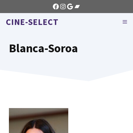
Aller
Facebook
Instagram
Google
Bandcamp
au
CINE-SELECT
contenu
ME
Blanca-Soroa