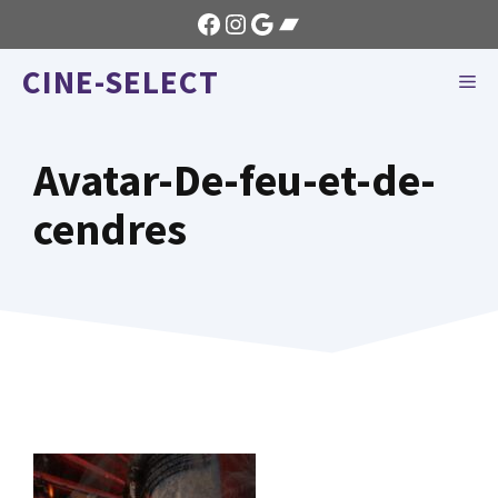
Aller
Facebook
Instagram
Google
Bandcamp
au
CINE-SELECT
contenu
ME
Avatar-De-feu-et-de-
cendres