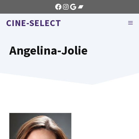
Aller
Facebook
Instagram
Google
Bandcamp
au
CINE-SELECT
contenu
ME
Angelina-Jolie