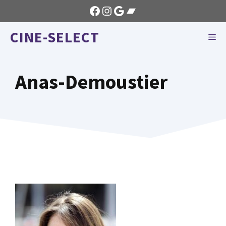
Aller
Facebook
Instagram
Google
Bandcamp
au
CINE-SELECT
contenu
ME
Anas-Demoustier