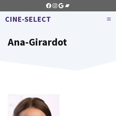
Aller
Facebook
Instagram
Google
Bandcamp
au
CINE-SELECT
contenu
ME
Ana-Girardot