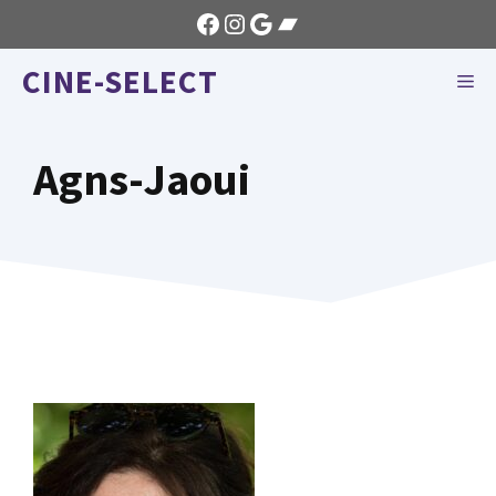
Aller
Facebook
Instagram
Google
Bandcamp
au
CINE-SELECT
contenu
ME
Agns-Jaoui